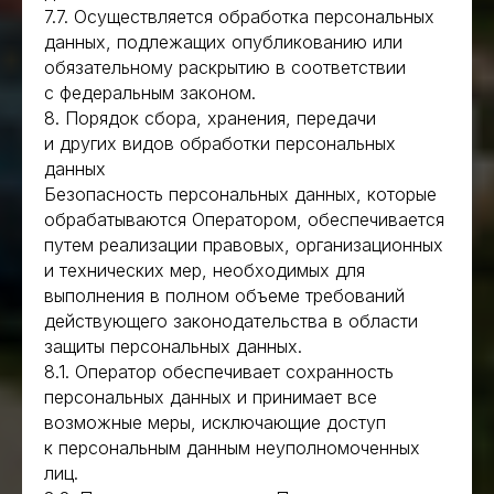
7.7. Осуществляется обработка персональных
данных, подлежащих опубликованию или
обязательному раскрытию в соответствии
с федеральным законом.
8. Порядок сбора, хранения, передачи
и других видов обработки персональных
данных
Безопасность персональных данных, которые
обрабатываются Оператором, обеспечивается
путем реализации правовых, организационных
и технических мер, необходимых для
выполнения в полном объеме требований
действующего законодательства в области
Architec
защиты персональных данных.
8.1. Оператор обеспечивает сохранность
Контакты
персональных данных и принимает все
Rasul611@mail.ru
возможные меры, исключающие доступ
8 906 999-61-99
к персональным данным неуполномоченных
Офис
лиц.
г. Махачкала,ул. Абубакарова