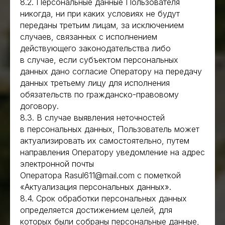
8.2. Персональные данные Пользователя
115, Литера Б, 4й этаж, офис
405
никогда, ни при каких условиях не будут
Соц-сети
переданы третьим лицам, за исключением
@architec_st
случаев, связанных с исполнением
действующего законодательства либо
в случае, если субъектом персональных
Ⓒ‎ 2023. ООО «АрхиТек»
by CRON
данных дано согласие Оператору на передачу
данных третьему лицу для исполнения
обязательств по гражданско-правовому
договору.
8.3. В случае выявления неточностей
в персональных данных, Пользователь может
актуализировать их самостоятельно, путем
направления Оператору уведомление на адрес
электронной почты
Оператора Rasul611@mail.com с пометкой
«Актуализация персональных данных».
8.4. Срок обработки персональных данных
определяется достижением целей, для
которых были собраны персональные данные,